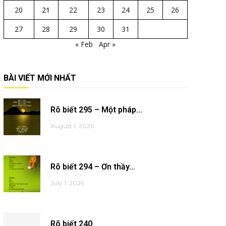
20
21
22
23
24
25
26
27
28
29
30
31
« Feb
Apr »
BÀI VIẾT MỚI NHẤT
Rõ biết 295 – Một pháp...
August 1, 2026
Rõ biết 294 – Ơn thầy...
July 1, 2026
Rõ biết 240