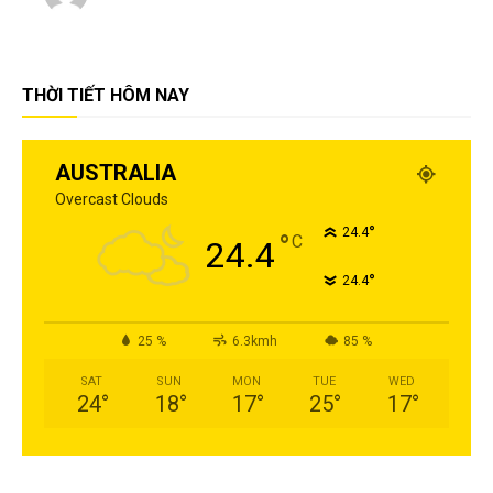
THỜI TIẾT HÔM NAY
AUSTRALIA
Overcast Clouds
°
24.4
°
C
24.4
°
24.4
25 %
6.3kmh
85 %
SAT
SUN
MON
TUE
WED
24
°
18
°
17
°
25
°
17
°