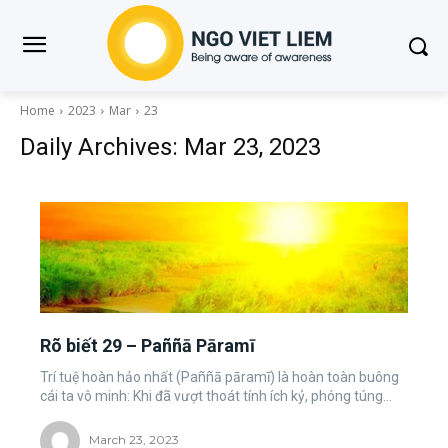
Home
2023
Mar
23
Daily Archives: Mar 23, 2023
Rõ biết 29 – Paññā Pāramī
Trí tuệ hoàn hảo nhất (Paññā pāramī) là hoàn toàn buông
cái ta vô minh: Khi đã vượt thoát tính ích kỷ, phóng túng...
March 23, 2023