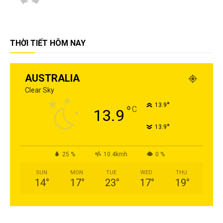
THỜI TIẾT HÔM NAY
AUSTRALIA
Clear Sky
°
13.9
°
C
13.9
°
13.9
25 %
10.4kmh
0 %
SUN
MON
TUE
WED
THU
14
°
17
°
23
°
17
°
19
°