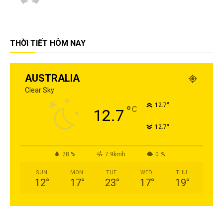
THỜI TIẾT HÔM NAY
AUSTRALIA
Clear Sky
°
12.7
°
C
12.7
°
12.7
28 %
7.9kmh
0 %
SUN
MON
TUE
WED
THU
12
°
17
°
23
°
17
°
19
°