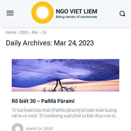
Home
2023
Mar
24
Daily Archives: Mar 24, 2023
Rõ biết 30 – Paññā Pāramī
Trí tuệ hoàn hảo nhất (Paññā pāramī) là hoàn toàn buông
cái ta vô minh: Trí tuệ không xuất phát từ kiến thức mà từ...
March 24, 2023