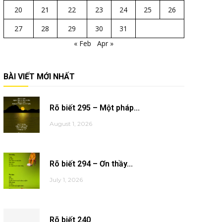
20
21
22
23
24
25
26
27
28
29
30
31
« Feb
Apr »
BÀI VIẾT MỚI NHẤT
Rõ biết 295 – Một pháp...
August 1, 2026
Rõ biết 294 – Ơn thầy...
July 1, 2026
Rõ biết 240