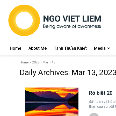
Home
About Me
Tánh Thuần Khiết
Media
Home
2023
Mar
13
Daily Archives: Mar 13, 202
Rõ biết 20
Bất toàn và hữu hạn Cái ta tách rời sự hoàn hảo của pháp 