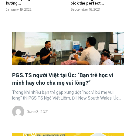
hướng...
pick the perfect...
January 19, 2022
September 16, 2021
PGS.TS người Việt tại Úc: “Bạn trẻ học vì
mình hay cho cha mẹ vui lòng?”
Trong khi nhiều bạn trẻ gặp xung đột "học vì bố mẹ vui
lòng" thì PGS.TS Ngô Viết Liêm, ĐH New South Wales, Úc...
June 3, 2021