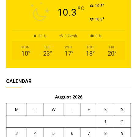
°
10.3
°
C
10.3
°
10.3
39 %
3.7kmh
0 %
MON
TUE
WED
THU
FRI
10
°
23
°
17
°
18
°
20
°
CALENDAR
August 2026
M
T
W
T
F
S
S
1
2
3
4
5
6
7
8
9