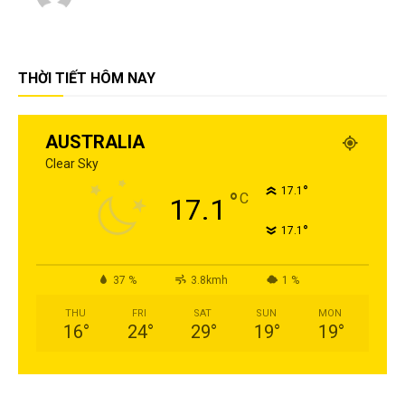
THỜI TIẾT HÔM NAY
AUSTRALIA
Clear Sky
°
17.1
°
C
17.1
°
17.1
37 %
3.8kmh
1 %
THU
FRI
SAT
SUN
MON
16
°
24
°
29
°
19
°
19
°