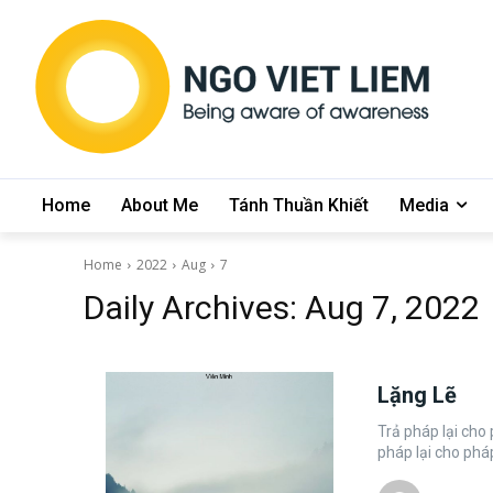
Home
About Me
Tánh Thuần Khiết
Media
Home
2022
Aug
7
Daily Archives: Aug 7, 2022
Lặng Lẽ
Trả pháp lại cho pháp Khi thấy ra pháp không phải ta ha
pháp lại cho phá