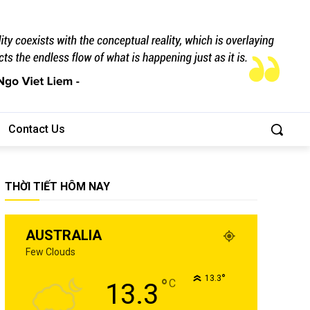
Contact Us
THỜI TIẾT HÔM NAY
AUSTRALIA
Few Clouds
°
13.3
°
C
13.3