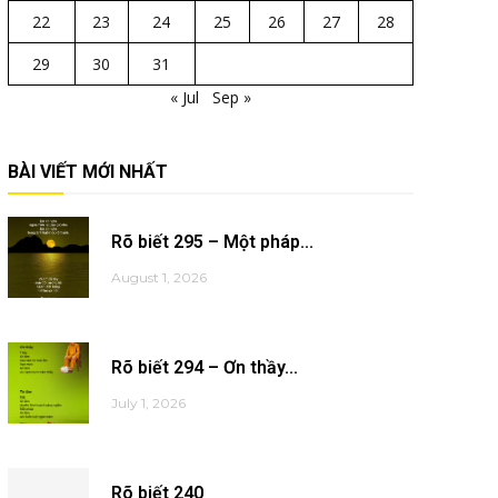
22
23
24
25
26
27
28
29
30
31
« Jul
Sep »
BÀI VIẾT MỚI NHẤT
Rõ biết 295 – Một pháp...
August 1, 2026
Rõ biết 294 – Ơn thầy...
July 1, 2026
Rõ biết 240