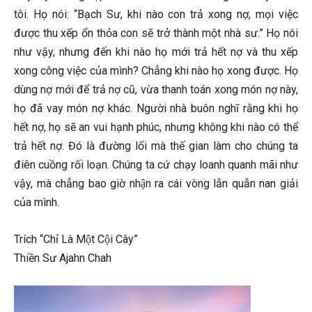
tôi. Họ nói: “Bạch Sư, khi nào con trả xong nợ, mọi việc
được thu xếp ổn thỏa con sẽ trở thành một nhà sư.” Họ nói
như vậy, nhưng đến khi nào họ mới trả hết nợ và thu xếp
xong công việc của mình? Chẳng khi nào họ xong được. Họ
dùng nợ mới để trả nợ cũ, vừa thanh toán xong món nợ này,
họ đã vay món nợ khác. Người nhà buôn nghĩ rằng khi họ
hết nợ, họ sẽ an vui hạnh phúc, nhưng không khi nào có thể
trả hết nợ. Đó là đường lối mà thế gian làm cho chúng ta
điên cuồng rối loạn. Chúng ta cứ chạy loanh quanh mãi như
vậy, mà chẳng bao giờ nhận ra cái vòng lẫn quẫn nan giải
của mình.
Trích “Chỉ Là Một Cội Cây”
Thiền Sư Ajahn Chah