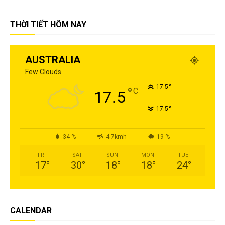
THỜI TIẾT HÔM NAY
AUSTRALIA
Few Clouds
°
17.5
°
C
17.5
°
17.5
34 %
4.7kmh
19 %
FRI
SAT
SUN
MON
TUE
17
°
30
°
18
°
18
°
24
°
CALENDAR