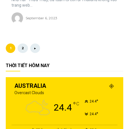
trang web...
September 6, 2023
1
2
THỜI TIẾT HÔM NAY
AUSTRALIA
Overcast Clouds
°
24.4
°
C
24.4
°
24.4