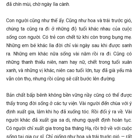
đã chín mùi, chờ ngày lìa cành.
Con người cũng như thế ấy. Cũng như hoa và trái trước gió,
chúng ta cũng ra đi ở những độ tuổi khác nhau của cuộc
sống con người. Có trẻ con chết từ khi còn trong bụng mẹ.
Những em bé khác lìa đời chỉ vài ngày sau khi được sanh
ra. Những em khác nữa sống vài năm rồi ra đi. Cũng có
những thanh thiếu niên, nam hay nữ, chết trong tuổi xuân
xanh, và những vị khác, niên cao tuổi lớn, tuy đã già yếu mà
vẫn còn thọ, nhưng rồi cũng sẽ cất bước lên đường.
Bản chất bấp bênh không bền vững nầy cũng có thể được
thấy trong đời sống ở các tự viện. Vài người đến chùa với ý
định xuất gia, lắm khi họ đã xuống tóc. Rồi đổi ý ra về. Vài
người khác đã xuất gia sa di, nhưng quyết định hoàn tục.
Có người chỉ xuất gia trong ba tháng Hạ, rồi trở về với cuộc
sống tại gia cư sĩ. Chỉ giống như hoa và trái trước gió — rất