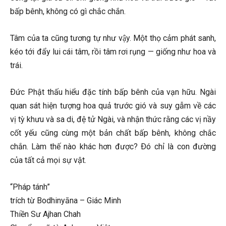
bấp bênh, không có gì chắc chắn.
Tâm của ta cũng tương tự như vậy. Một thọ cảm phát sanh,
kéo tới đẩy lui cái tâm, rồi tâm rơi rụng — giống như hoa và
trái.
Ðức Phật thấu hiểu đặc tính bấp bênh của vạn hữu. Ngài
quan sát hiện tượng hoa quả trước gió và suy gẫm về các
vị tỳ khưu và sa di, đệ tử Ngài, và nhận thức rằng các vị nầy
cốt yếu cũng cùng một bản chất bấp bênh, không chắc
chắn. Làm thế nào khác hơn được? Ðó chỉ là con đường
của tất cả mọi sự vật.
“Pháp tánh”
trích từ Bodhinyāna – Giác Minh
Thiền Sư Ajhan Chah