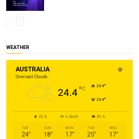
WEATHER
AUSTRALIA
Overcast Clouds
°
24.4
°
C
24.4
°
24.4
25 %
6.3kmh
85 %
SAT
SUN
MON
TUE
WED
24
°
18
°
17
°
25
°
17
°