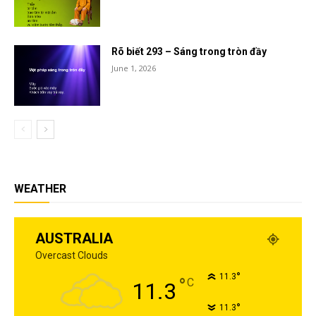
Rõ biết 293 – Sáng trong tròn đầy
June 1, 2026
WEATHER
AUSTRALIA
Overcast Clouds
°
11.3
°
C
11.3
°
11.3