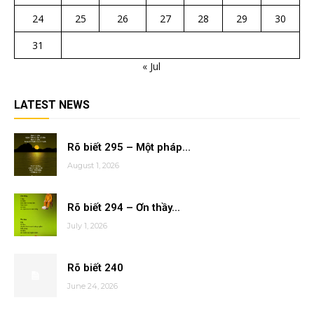
24
25
26
27
28
29
30
31
« Jul
LATEST NEWS
Rõ biết 295 – Một pháp...
August 1, 2026
Rõ biết 294 – Ơn thầy...
July 1, 2026
Rõ biết 240
June 24, 2026