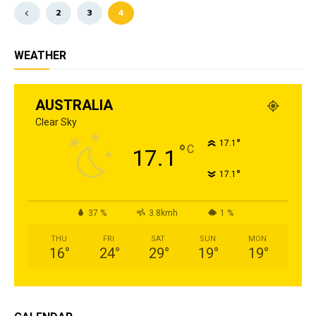
2
3
4
WEATHER
AUSTRALIA
Clear Sky
°
17.1
°
C
17.1
°
17.1
37 %
3.8kmh
1 %
THU
FRI
SAT
SUN
MON
16
°
24
°
29
°
19
°
19
°