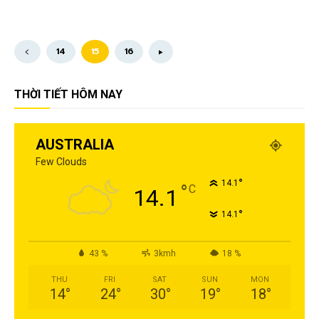
14
15
16
THỜI TIẾT HÔM NAY
AUSTRALIA
Few Clouds
°
14.1
°
C
14.1
°
14.1
43 %
3kmh
18 %
THU
FRI
SAT
SUN
MON
14
°
24
°
30
°
19
°
18
°